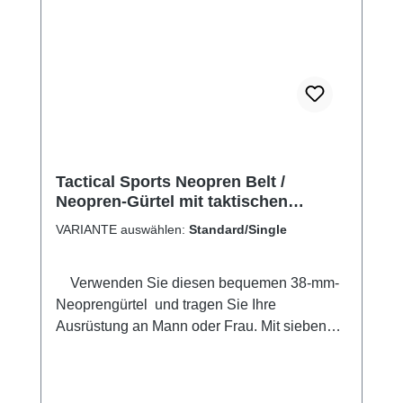
Tactical Sports Neopren Belt /
Neopren-Gürtel mit taktischen
Schlaufen
VARIANTE auswählen:
Standard/Single
Verwenden Sie diesen bequemen 38-mm-
Neoprengürtel und tragen Sie Ihre
Ausrüstung an Mann oder Frau. Mit sieben
Schlaufen / taktischen Loops zur Befestigung
von Ausrüstung. Immer einsatzbereit, immer
im Blick, wenn Sie sich bewegen. 125