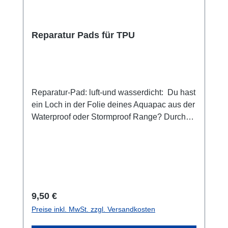
Reparatur Pads für TPU
Reparatur-Pad: luft-und wasserdicht: Du hast
ein Loch in der Folie deines Aquapac aus der
Waterproof oder Stormproof Range? Durch
einen Stoß, durch einen Schnitt? Halb so
schlimm, du kannst es jetzt reparieren! Nicht
nur für Aquapacs geeignet. Die Flicken sind
ideal für die schnelle Reparatur von Zelten,
Planen, Regenbekleidung, Angelausrüstung
und vielem mehr. Sie versiegeln undichte
Regulärer Preis:
9,50 €
Nähte, Risse und Löcher, hindern Risse
Preise inkl. MwSt. zzgl. Versandkosten
daran, sich auszuweiten und eignen sich als
einer abriebfeste Verstärkung auf Bereichen