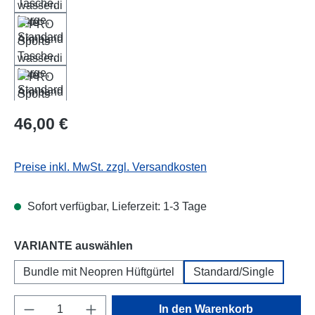
Regulärer Preis:
46,00 €
Preise inkl. MwSt. zzgl. Versandkosten
Sofort verfügbar, Lieferzeit: 1-3 Tage
auswählen
VARIANTE auswählen
Bundle mit Neopren Hüftgürtel
Standard/Single
Produkt Anzahl: Gib den gewünschten Wert e
In den Warenkorb