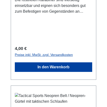
einsetzbar und eignen sich besonders gut
zum Befestigen von Gegenständen an
Rucksäcken oder Taschen sowie an Kanus,
Kajaks, Motorrädern, Booten, als
Schlüsselanhänger oder wo immer du etwas
befestigen möchstest.Hauptmerkmale:
rostfrei, hergestellt aus eloxiertem
Aluminium.Ultraleicht. für alle Aquapacs™
Regulärer Preis:
4,00 €
oder Taschen mit Ösen
Preise inkl. MwSt. zzgl. Versandkosten
geeignet.Sicherheitshinweis!: NICHT zum
Klettern geeignet. Geeignet für
In den Warenkorb
Tragegewichte bis zu 2 kg.