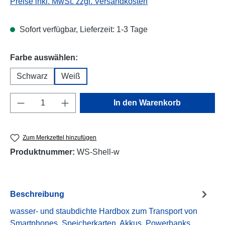
Preise inkl. MwSt. zzgl. Versandkosten
Sofort verfügbar, Lieferzeit: 1-3 Tage
auswählen
Farbe auswählen:
Schwarz
Weiß
Produkt Anzahl: Gib den gewünschten Wert e
In den Warenkorb
Zum Merkzettel hinzufügen
Produktnummer:
WS-Shell-w
Beschreibung
wasser- und staubdichte Hardbox zum Transport von
Smartphones, Speicherkarten, Akkus, Powerbanks,