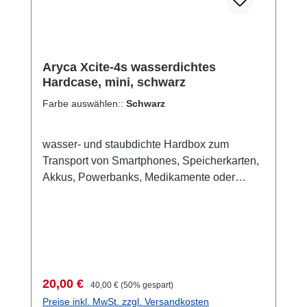
Größe und Form der Socke zu halten. Die
natürliche Feuchtigkeitsregulierung der Wolle
(Merinowolle) und ihre thermischen
Eigenschaften machen sie zum idealen Stoff,
Aryca Xcite-4s wasserdichtes
um darauf unser Wander- und Hikeangebot
Hardcase, mini, schwarz
aufzubauen. Es gibt nichts Besseres.
Farbe auswählen::
Schwarz
wasser- und staubdichte Hardbox zum
Transport von Smartphones, Speicherkarten,
Akkus, Powerbanks, Medikamente oder
anderen persönlichen Wertgegenständen wie
Ausweis, Kreditkarte oder Hotelkarte.
Vielseitig einsetzbar. Ideal zur Aufbewahrung
und zum Transport von empfindlichen
Wertgegenständen bei allen Arten von
Freizeitaktivitäten, aber auch im
Verkaufspreis:
Regulärer Preis:
20,00 €
40,00 €
(50% gespart)
professionellen Bereich. Vorderseite besteht
Preise inkl. MwSt. zzgl. Versandkosten