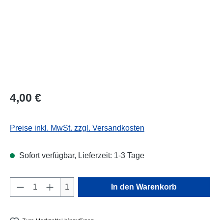
Regulärer Preis:
4,00 €
Preise inkl. MwSt. zzgl. Versandkosten
Sofort verfügbar, Lieferzeit: 1-3 Tage
Produkt Anzahl: Gib den gewünschten Wert e
1
In den Warenkorb