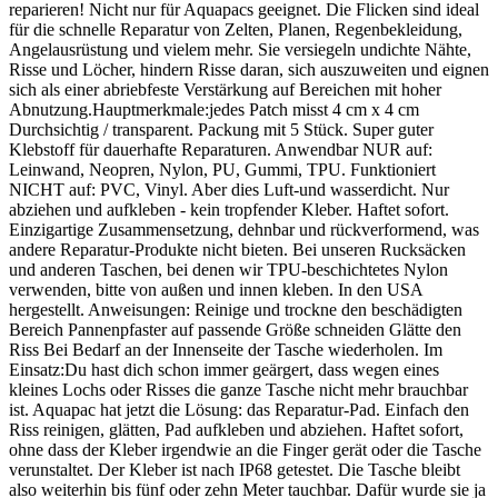
reparieren! Nicht nur für Aquapacs geeignet. Die Flicken sind ideal
für die schnelle Reparatur von Zelten, Planen, Regenbekleidung,
Angelausrüstung und vielem mehr. Sie versiegeln undichte Nähte,
Risse und Löcher, hindern Risse daran, sich auszuweiten und eignen
sich als einer abriebfeste Verstärkung auf Bereichen mit hoher
Abnutzung.Hauptmerkmale:jedes Patch misst 4 cm x 4 cm
Durchsichtig / transparent. Packung mit 5 Stück. Super guter
Klebstoff für dauerhafte Reparaturen. Anwendbar NUR auf:
Leinwand, Neopren, Nylon, PU, Gummi, TPU. Funktioniert
NICHT auf: PVC, Vinyl. Aber dies Luft-und wasserdicht. Nur
abziehen und aufkleben - kein tropfender Kleber. Haftet sofort.
Einzigartige Zusammensetzung, dehnbar und rückverformend, was
andere Reparatur-Produkte nicht bieten. Bei unseren Rucksäcken
und anderen Taschen, bei denen wir TPU-beschichtetes Nylon
verwenden, bitte von außen und innen kleben. In den USA
hergestellt. Anweisungen: Reinige und trockne den beschädigten
Bereich Pannenpfaster auf passende Größe schneiden Glätte den
Riss Bei Bedarf an der Innenseite der Tasche wiederholen. Im
Einsatz:Du hast dich schon immer geärgert, dass wegen eines
kleines Lochs oder Risses die ganze Tasche nicht mehr brauchbar
ist. Aquapac hat jetzt die Lösung: das Reparatur-Pad. Einfach den
Riss reinigen, glätten, Pad aufkleben und abziehen. Haftet sofort,
ohne dass der Kleber irgendwie an die Finger gerät oder die Tasche
verunstaltet. Der Kleber ist nach IP68 getestet. Die Tasche bleibt
also weiterhin bis fünf oder zehn Meter tauchbar. Dafür wurde sie ja