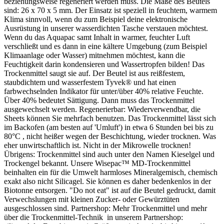
beziehungsweise regeneriert werden muss. Die Maße des Beutels
sind: 26 x 70 x 5 mm. Der Einsatz ist speziell in feuchtem, warmem
Klima sinnvoll, wenn du zum Beispiel deine elektronische
Ausrüstung in unserer wasserdichten Tasche verstauen möchtest.
Wenn du das Aquapac samt Inhalt in warmer, feuchter Luft
verschließt und es dann in eine kältere Umgebung (zum Beispiel
Klimaanlage oder Wasser) mitnehmen möchtest, kann die
Feuchtigkeit darin kondensieren und Wassertropfen bilden! Das
Trockenmittel saugt sie auf. Der Beutel ist aus reißfestem,
staubdichtem und wasserfestem Tyvek® und hat einen
farbwechselnden Indikator für unter/über 40% relative Feuchte.
Über 40% bedeutet Sättigung. Dann muss das Trockenmittel
ausgewechselt werden. Regenerierbar: Wiederverwendbar, die
Sheets können Sie mehrfach benutzen. Das Trockenmittel lässt sich
im Backofen (am besten auf 'Umluft') in etwa 6 Stunden bei bis zu
80°C , nicht heißer wegen der Beschichtung, wieder trocknen. Was
eher unwirtschaftlich ist. Nicht in der Mikrowelle trocknen!
Übrigens: Trockenmittel sind auch unter den Namen Kieselgel und
Trockengel bekannt. Unsere Wisepac™ MD-Trockenmittel
beinhalten ein für die Umwelt harmloses Mineralgemisch, chemisch
exakt also nicht Silicagel. Sie können es daher bedenkenlos in der
Biotonne entsorgen. "Do not eat" ist auf die Beutel gedruckt, damit
Verwechslungen mit kleinen Zucker- oder Gewürztüten
ausgeschlossen sind. Partnershop: Mehr Trockenmittel und mehr
über die Trockenmittel-Technik in unserem Partnershop: