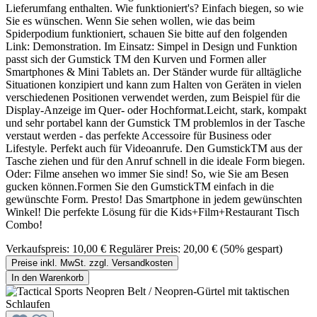
Lieferumfang enthalten. Wie funktioniert's? Einfach biegen, so wie
Sie es wünschen. Wenn Sie sehen wollen, wie das beim
Spiderpodium funktioniert, schauen Sie bitte auf den folgenden
Link: Demonstration. Im Einsatz: Simpel in Design und Funktion
passt sich der Gumstick TM den Kurven und Formen aller
Smartphones & Mini Tablets an. Der Ständer wurde für alltägliche
Situationen konzipiert und kann zum Halten von Geräten in vielen
verschiedenen Positionen verwendet werden, zum Beispiel für die
Display-Anzeige im Quer- oder Hochformat.Leicht, stark, kompakt
und sehr portabel kann der Gumstick TM problemlos in der Tasche
verstaut werden - das perfekte Accessoire für Business oder
Lifestyle. Perfekt auch für Videoanrufe. Den GumstickTM aus der
Tasche ziehen und für den Anruf schnell in die ideale Form biegen.
Oder: Filme ansehen wo immer Sie sind! So, wie Sie am Besen
gucken können.Formen Sie den GumstickTM einfach in die
gewünschte Form. Presto! Das Smartphone in jedem gewünschten
Winkel! Die perfekte Lösung für die Kids+Film+Restaurant Tisch
Combo!
Verkaufspreis:
10,00 €
Regulärer Preis:
20,00 €
(50% gespart)
Preise inkl. MwSt. zzgl. Versandkosten
In den Warenkorb