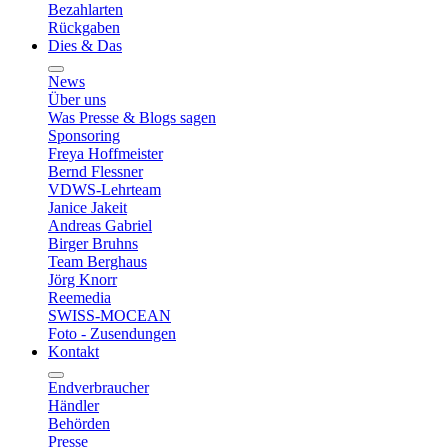
Bezahlarten
Rückgaben
Dies & Das
News
Über uns
Was Presse & Blogs sagen
Sponsoring
Freya Hoffmeister
Bernd Flessner
VDWS-Lehrteam
Janice Jakeit
Andreas Gabriel
Birger Bruhns
Team Berghaus
Jörg Knorr
Reemedia
SWISS-MOCEAN
Foto - Zusendungen
Kontakt
Endverbraucher
Händler
Behörden
Presse