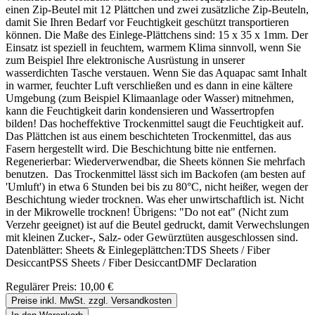
einen Zip-Beutel mit 12 Plättchen und zwei zusätzliche Zip-Beuteln,
damit Sie Ihren Bedarf vor Feuchtigkeit geschützt transportieren
können. Die Maße des Einlege-Plättchens sind: 15 x 35 x 1mm. Der
Einsatz ist speziell in feuchtem, warmem Klima sinnvoll, wenn Sie
zum Beispiel Ihre elektronische Ausrüstung in unserer
wasserdichten Tasche verstauen. Wenn Sie das Aquapac samt Inhalt
in warmer, feuchter Luft verschließen und es dann in eine kältere
Umgebung (zum Beispiel Klimaanlage oder Wasser) mitnehmen,
kann die Feuchtigkeit darin kondensieren und Wassertropfen
bilden! Das hocheffektive Trockenmittel saugt die Feuchtigkeit auf.
Das Plättchen ist aus einem beschichteten Trockenmittel, das aus
Fasern hergestellt wird. Die Beschichtung bitte nie entfernen.
Regenerierbar: Wiederverwendbar, die Sheets können Sie mehrfach
benutzen. Das Trockenmittel lässt sich im Backofen (am besten auf
'Umluft') in etwa 6 Stunden bei bis zu 80°C, nicht heißer, wegen der
Beschichtung wieder trocknen. Was eher unwirtschaftlich ist. Nicht
in der Mikrowelle trocknen! Übrigens: "Do not eat" (Nicht zum
Verzehr geeignet) ist auf die Beutel gedruckt, damit Verwechslungen
mit kleinen Zucker-, Salz- oder Gewürztüten ausgeschlossen sind.
Datenblätter: Sheets & Einlegeplättchen:TDS Sheets / Fiber
DesiccantPSS Sheets / Fiber DesiccantDMF Declaration
Regulärer Preis:
10,00 €
Preise inkl. MwSt. zzgl. Versandkosten