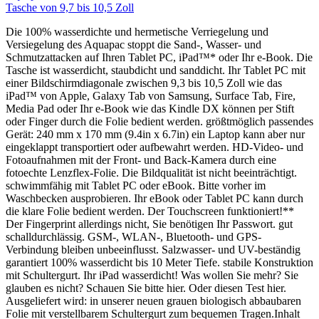
Tasche von 9,7 bis 10,5 Zoll
Die 100% wasserdichte und hermetische Verriegelung und
Versiegelung des Aquapac stoppt die Sand-, Wasser- und
Schmutzattacken auf Ihren Tablet PC, iPad™* oder Ihr e-Book. Die
Tasche ist wasserdicht, staubdicht und sanddicht. Ihr Tablet PC mit
einer Bildschirmdiagonale zwischen 9,3 bis 10,5 Zoll wie das
iPad™ von Apple, Galaxy Tab von Samsung, Surface Tab, Fire,
Media Pad oder Ihr e-Book wie das Kindle DX können per Stift
oder Finger durch die Folie bedient werden. größtmöglich passendes
Gerät: 240 mm x 170 mm (9.4in x 6.7in) ein Laptop kann aber nur
eingeklappt transportiert oder aufbewahrt werden. HD-Video- und
Fotoaufnahmen mit der Front- und Back-Kamera durch eine
fotoechte Lenzflex-Folie. Die Bildqualität ist nicht beeinträchtigt.
schwimmfähig mit Tablet PC oder eBook. Bitte vorher im
Waschbecken ausprobieren. Ihr eBook oder Tablet PC kann durch
die klare Folie bedient werden. Der Touchscreen funktioniert!**
Der Fingerprint allerdings nicht, Sie benötigen Ihr Passwort. gut
schalldurchlässig. GSM-, WLAN-, Bluetooth- und GPS-
Verbindung bleiben unbeeinflusst. Salzwasser- und UV-beständig
garantiert 100% wasserdicht bis 10 Meter Tiefe. stabile Konstruktion
mit Schultergurt. Ihr iPad wasserdicht! Was wollen Sie mehr? Sie
glauben es nicht? Schauen Sie bitte hier. Oder diesen Test hier.
Ausgeliefert wird: in unserer neuen grauen biologisch abbaubaren
Folie mit verstellbarem Schultergurt zum bequemen Tragen.Inhalt