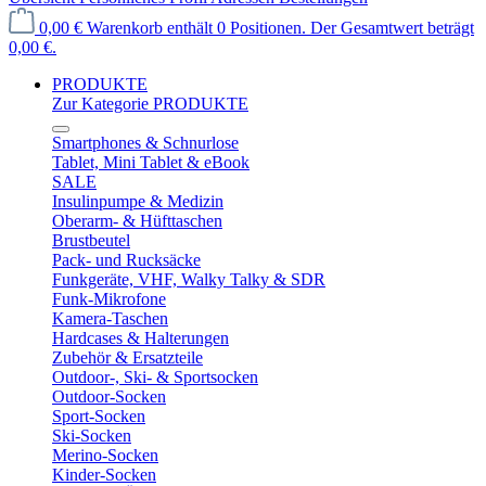
0,00 €
Warenkorb enthält 0 Positionen. Der Gesamtwert beträgt
0,00 €.
PRODUKTE
Zur Kategorie PRODUKTE
Smartphones & Schnurlose
Tablet, Mini Tablet & eBook
SALE
Insulinpumpe & Medizin
Oberarm- & Hüfttaschen
Brustbeutel
Pack- und Rucksäcke
Funkgeräte, VHF, Walky Talky & SDR
Funk-Mikrofone
Kamera-Taschen
Hardcases & Halterungen
Zubehör & Ersatzteile
Outdoor-, Ski- & Sportsocken
Outdoor-Socken
Sport-Socken
Ski-Socken
Merino-Socken
Kinder-Socken