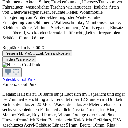
Dokumente, Akten, Silber, Trockenblumen, Übersee-Transport von
Fahrzeugen, wasserdichte Taschen wie Aquapacs, jegliche Arten
von Unterwassergehäusen, feuchte Keller, Wohnmobile,
Einlagerung von Winterbekleidung oder Winterschuhen,
Einlagerung von Oldtimern, Waffenschränke, Munitionsschränke,
Kleiderschränke, Vitrinen, Speisekammern, Vorratsregalen, Einsatz
in … überall, wo kondensierende Luftfeuchtigkeit zu irreparablen
Schäden führen könnte.
Regulärer Preis:
2,00 €
Preise inkl. MwSt. zzgl. Versandkosten
In den Warenkorb
Nitestik Cool Pink
Farben::
Cool Pink
Details: Hält bis zu 10 Jahre lang! Lädt sich im Tageslicht und sogar
bei Zimmerbeleuchtung auf. Leuchtet über 12 Stunden im Dunkeln.
Sichtbarkeit bis zu 20 Meter Wasserdicht bis 30 Meter Gehäuse in
sechs verschiedenen Farben erhältlich: Crystal Green, Ice Blue,
Mellow Yellow, Royal Purple, Vibrant Orange oder Cool Pink
Umweltfreundlich Keine Batterie, kein Knicklicht Gefärbtes, UV-
geschütztes Acryl-Gehäuse Länge: 51mm, Breite: 10mm, Ring: