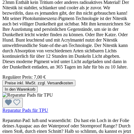
23mm Enthält kein Tritium oder anderes radioaktives Material! Der
Nitestik ist stabiler, schlanker und cooler als je zuvor. Wir
bezweifeln, dass es jemanden gibt, der ihn nicht gebrauchen kann!
Mit seiner Photolumineszenz-Pigment-Technologie ist der Nitestik
auch bei völliger Dunkelheit gut sichtbar. Mit ihm kennzeichnen Sie
Ihre Ausrüstung und persönlichen Gegenstände, um sie in der
Dunkelheit leicht wieder finden zu können. Oder Ihre Katze. Oder
Hund. Bunt leuchtend und mit Acrylmantel nutzt der Nitestik
umweltfreundliche State-of-the-art-Technologie. Der Nitestik kann
durch Absorption von verschiedenen Arten sichtbaren Lichts
kontinuierlich für über 12 Stunden im Dunkeln Licht abgeben.
Dieses moderne Pigment wird unter Licht aufgeladen und dann in
der Dunkelheit entladen, an 365 Tagen im Jahr für bis zu 10 Jahre.
Regulärer Preis:
7,00 €
Preise inkl. MwSt. zzgl. Versandkosten
In den Warenkorb
Reparatur Pads für TPU
Reparatur-Pad: luft-und wasserdicht: Du hast ein Loch in der Folie
deines Aquapac aus der Waterproof oder Stormproof Range? Durch
einen Stoß, durch einen Schnitt? Halb so schlimm, du kannst es jetzt