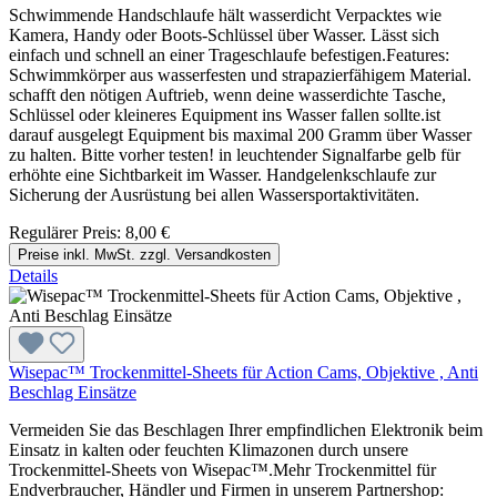
Schwimmende Handschlaufe hält wasserdicht Verpacktes wie
Kamera, Handy oder Boots-Schlüssel über Wasser. Lässt sich
einfach und schnell an einer Trageschlaufe befestigen.Features:
Schwimmkörper aus wasserfesten und strapazierfähigem Material.
schafft den nötigen Auftrieb, wenn deine wasserdichte Tasche,
Schlüssel oder kleineres Equipment ins Wasser fallen sollte.ist
darauf ausgelegt Equipment bis maximal 200 Gramm über Wasser
zu halten. Bitte vorher testen! in leuchtender Signalfarbe gelb für
erhöhte eine Sichtbarkeit im Wasser. Handgelenkschlaufe zur
Sicherung der Ausrüstung bei allen Wassersportaktivitäten.
Regulärer Preis:
8,00 €
Preise inkl. MwSt. zzgl. Versandkosten
Details
Wisepac™ Trockenmittel-Sheets für Action Cams, Objektive , Anti
Beschlag Einsätze
Vermeiden Sie das Beschlagen Ihrer empfindlichen Elektronik beim
Einsatz in kalten oder feuchten Klimazonen durch unsere
Trockenmittel-Sheets von Wisepac™.Mehr Trockenmittel für
Endverbraucher, Händler und Firmen in unserem Partnershop: