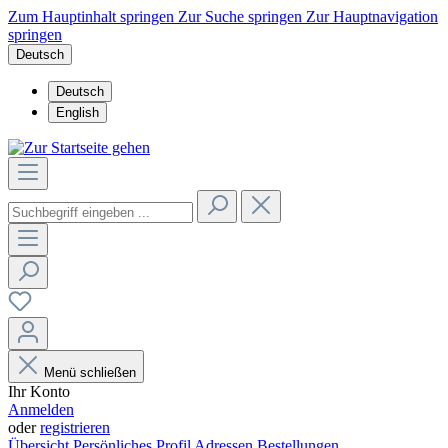
Zum Hauptinhalt springen
Zur Suche springen
Zur Hauptnavigation
springen
Deutsch
Deutsch
English
Menü schließen
Ihr Konto
Anmelden
oder
registrieren
Übersicht
Persönliches Profil
Adressen
Bestellungen