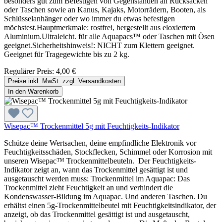
besonders gut zum Befestigen von Gegenständen an Rucksäcken
oder Taschen sowie an Kanus, Kajaks, Motorrädern, Booten, als
Schlüsselanhänger oder wo immer du etwas befestigen
möchstest.Hauptmerkmale: rostfrei, hergestellt aus eloxiertem
Aluminium.Ultraleicht. für alle Aquapacs™ oder Taschen mit Ösen
geeignet.Sicherheitshinweis!: NICHT zum Klettern geeignet.
Geeignet für Tragegewichte bis zu 2 kg.
Regulärer Preis:
4,00 €
Preise inkl. MwSt. zzgl. Versandkosten
In den Warenkorb
Wisepac™ Trockenmittel 5g mit Feuchtigkeits-Indikator
Schütze deine Wertsachen, deine empfindliche Elektronik vor
Feuchtigkeitsschäden, Stockflecken, Schimmel oder Korrosion mit
unseren Wisepac™ Trockenmittelbeuteln. Der Feuchtigkeits-
Indikator zeigt an, wann das Trockenmittel gesättigt ist und
ausgetauscht werden muss: Trockenmittel im Aquapac: Das
Trockenmittel zieht Feuchtigkeit an und verhindert die
Kondenswasser-Bildung im Aquapac. Und anderen Taschen. Du
erhältst einen 5g-Trockenmittelbeutel mit Feuchtigkeitsindikator, der
anzeigt, ob das Trockenmittel gesättigt ist und ausgetauscht,