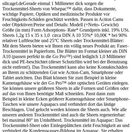
silicagel.deGerade einmal 1 Millimeter dick sorgen die
Trockenmittel-Sheets von Wisepac™ dafür, dass Dokumente,
wichtige Papiere, Optiken und medizinische Produkte vor
Feuchtigkeits-Schäden geschützt werden. Passen in Action Cams
oder Objektiven:Preise und Details: Modell (=Netto- Gewicht)
Größe (in mm) Form Adsorptions- Rate* Grundpreis inkl. 19% USt.
Sheets 1,2g 15 x 35 x 1,0 circa DIN A 10 55%* 10,00€ * bei 90%
relativer Luftfeuchte und 25°C Sheets oder Trockenmittel-Blätter:
Mit dem Sheets bieten wir Ihnen ein völlig neues Produkt an: Faser-
Trockenmittel in Papierform. Die Blätter im Format kleiner als DIN
A10 (passen perfekt in die Go Pro™) sind lediglich 1,0 Millimeter
dick und PE-beschichtet (dieser Schutzfilm wird bei der Benutzung
nicht entfernt!). Das Trockenmittel kann also keine Kontaktschäden
an Ihrem zu schützenden Gut wie Action-Cam, Smartphone oder
Tablet anrichten. Das Blatt können Sie zum Beispiel in kleine
Kameragehäuse wie der Go Pro™ oder optischen Geräten einlegen.
Sie können unsere größeren Sheets in alle Formen und Größen oder
auf das von Ihnen benötigte Maß schneiden. Passt dann zum
Beispiel in kleine Ecken größerer Kameragehäuse oder Smartphone-
Taschen wie unsere Aquapacs und verhindert dort das lästige
Beschlagen. Und gelocht werden können die Sheets auch. Wie alle
unseren anderen Trockenmittel sind auch die Sheets regenerierbar:
bei maximal 80° im Umluftherd. Trockenmittel im Aquapac: Das
Trockenmittel-Sheet oder Einlegeplättchen zieht Feuchtigkeit an und
verhindert die Kondenswasser-Bildung im Aquapac. Sie erhalten