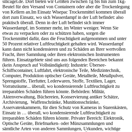
silicagel.de. Dort bieten wir Größen zwischen 1g bis hin zum 1kg-
Beutel für den Versand von Containern oder aber die Trockenlegung
von Kellern an.Im Einsatz Wisepac Trockenmittel kommen überall
dort zum Einsatz, wo sich Wasserdampf in der Luft befindet: also
praktisch überall. Denn in der Luft befindet sich immer
Wasserdampf, im Sommer mehr, im Winter weniger. Wenn Sie
etwas zu verpacken oder zu schützen haben, sorgen die
Trockenmittel dafür, dass die Feuchtigkeit aufgenommen und unter
50 Prozent relativer Luftfeuchtigkeit gehalten wird. Wasserdampf
kann dann nicht kondensieren und zu Schäden an Ihrer wertvollen
Fracht, ihrer Sammlung oder ihren elektronischen Instrumenten
führen. Einsatzgebiete sind uns aus folgenden Bereichen bekannt
(kein Anspruch auf Vollständigkeit): Industrie: Übersee-
Schiffscontainer, Luftfahrt, elektronische Teile, Medizintechnik,
Computer, Produktion optischer Geräte, Metallteile, Metallpulver,
Sprengstoffe, Tierfutter, Lederwaren, Stoffe, Textilien, Lager,
Vorratsräume... überall, wo kondensierende Luftfeuchtigkeit zu
irreparablen Schäden führen könnte. Behörden: Militär,
Aktenverwaltung, Büchereien, Konservierung antiker Schätze,
Archivierung, Waffenschränke, Munitionsschränke,
Asservatenkammern, für dien Schutz von Kameras in Starenkästen,
Einsatz in … überall, wo kondensierende Luftfeuchtigkeit zu
irreparablen Schäden führen könnte. Privater Bereich: Elektronik,
Optische Geräte, Briefmarken- oder Münzsammlungen und
sämtliche Arten von anderen Sammlungen, Urkunden, wichtige