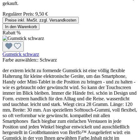
gekauft.
Regulärer Preis:
9,50 €
Preise inkl. MwSt. zzgl. Versandkosten
In den Warenkorb
Rabatt
%
Gumstick schwarz
Farbe auswählen::
Schwarz
der extrem leicht zu formende Gumstick ist eine völlig flexible
Halterung für kleine elektronische Geräte, um das Smartphone,
Handy oder Mini-Tablet in die Position zu bringen - und zu halten -
wie es gebraucht oder gewünscht wird. So kann der Touchscreen
immer im Blick bleiben. Immer die Hände frei. schön in Design und
Form. extrem handlich für den Alltag und die Reise. wasserdicht
und tauchbar. leicht und stark. Wiegt circa 28 Gramm. Länge: 120
mm, Breite: 30 mm. Aus speziellem Softtouch-Gummi, voll flexibel,
so oft verformbar wie gewünscht. kompatibel mit allen
Smartphones flach biegbar zum einfachen Verstauen in jede
Position und jeden Winkel biegbar entwickelt und ausschließlich
hergestellt in Großbritannien von Breffo™ Ausgeliefert wird: ein
Gumstick in der von Ihnen gewählten Farbe.Inhalt nicht im