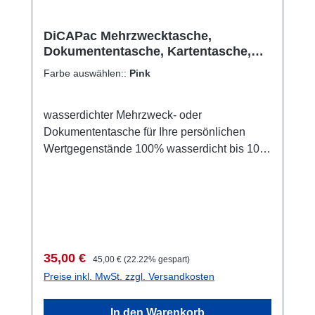
mit sowohl Zip-Verschluss als auch doppelt
Touchscreen funktioniert. Und auf der
einrollbarem Klettverschluss Das UV-
Rückseite haben wir eine spezielle klare
stabilisierte TPU/PVC-Material wird durch
DiCAPac Mehrzwecktasche,
Foto-Folie eingeschweißt. So können Sie wie
Dokumententasche, Kartentasche,
Sonneneinwirkung nicht brüchig oder gelb
gewohnt mit ihrem Tablet fotografieren oder
Dry Bag wasserdicht, pink
Salzwasserresistent Die Tasche schützt auch
Farbe auswählen::
Pink
Videos machen. Oder am Strand ganz
gegen Staub und Sand. Und auch gegen
gespannt Ihr Lieblingsbuch lesen, ohne das
Sonnencreme in sechs Farben: schwarz,
Sonnencreme oder Sand dem Gerät etwas
wasserdichter Mehrzweck- oder
weiß, gelb, grün, pink und blau. Ausgeliefert
anhaben können. Und wenn Sie ins Wasser
Dokumententasche für Ihre persönlichen
wird: mit einer verstellbaren Schlaufe. So
gehen und Angst vor Diebstahl haben?
Wertgegenstände 100% wasserdicht bis 10
können Sie die Tasche um den Hals tragen.
Hängen Sie sich die Tasche einfach um den
Meter Tiefe. Und natürlich auch im
Oder an der Kleidung. Oder befestigen, wo
Hals, packen vorher noch ihre Wertsachen
Landregen. perfekt für Schlüssel, Geld &
immer Sie wollen. deutsche
dazu. Und schon ist alles sicher. Und
Karten. Bootspaiere, Ausweis, Reisepass,
GebrauchsanweisungInhalt nicht im
potenzielle Diebe gucken in die Röhre ...
Autoschlüssel oder Smartphone passen
Lieferumfang enthalten. Passt Ihr iPad™
Oder wenn die lieben Kleinen ihre
problemlos hinein. Und noch einiges mehr.
Mini? Die Tasche ist speziell für das iPad™
Computerspiele an Papis teurem Gerät
Wie etwa auch ein iPad (bitte messen!).
Mini designt und hergestellt worden. Um
Verkaufspreis:
Regulärer Preis:
35,00 €
daddeln wollen. Alles kein Problem mehr.
45,00 €
(22.22% gespart)
Oder auch für Mini Tablets oder e-Book
herauszufinden, ob Ihr Gerät eines anderen
Preise inkl. MwSt. zzgl. Versandkosten
Das geht jetzt selbst im Pool. Haben Sie auch
Reader klare Front zum raschen Auffinden
Herstellers passt, messen Sie bitte und
schon einmal bedacht, dass die salzhaltige
des Inhalts. Rückseite größtenteils
vergleichen mit der unten angegeben Grafik.
Luft am Meer Ihr Gerät angreift und zu
In den Warenkorb