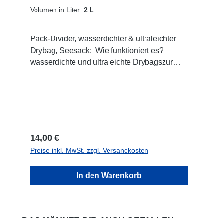
Gepäckbeutel, 2 Liter, weiß-gelb
herauszufinden, ob Ihr Gerät passt, schauen
Volumen in Liter:
2 L
Sie bitte auf die Grafik unten. Der Armgurt hat
eine Länge von 33 Zentimeter, gezogen bis
Pack-Divider, wasserdichter & ultraleichter
45 Zentimeter. Der zusätzlich verfügbare
Drybag, Seesack: Wie funktioniert es?
verstellbare Hüftgürtel hat eine Länge von
wasserdichte und ultraleichte Drybagszur
115 Zentimeter.Etwas länger und breiter als
Trennung oder Sortierung von Gepäck oder
diese Armgurt-Tasche ist das AQUAPAC
Ausrüstung in Ihrem Rucksack, Koffer,
PRO Sport. Abmessungen: Abmessung
TascheZum schnellen Wiederfinden kleinerer
größtmögliches Gerät Abmessung Tasche
Ausrüstung in großen
maximale Länge des Geräts:
Gepäckstücken.verhindern zum Beispiel,
145mmmaximaler Umfang des Geräts:
dass sich auslaufende Toilettenartikel
155mm Ihr GPS ist wasserdicht? Für einige
Regulärer Preis:
14,00 €
ausbreiten.Ideal für Segeltouren, Camping,
„wasserdichte“ GPS gilt: Ein schwimmfähiges
Preise inkl. MwSt. zzgl. Versandkosten
Expeditionen, Urlaub und
GPS kann ein Bad überleben, wenn Sie es
Rucksacktouren.Features: wetterbeständig,
augenblicklich wieder auffischen. Nach fünf
In den Warenkorb
wasserdicht nach IPX6 durch Material und
Minuten brauchen Sie gar nicht weiter zu
Rollsiegelverschluss. Vier Größen: 2, 4, 8
suchen. Denn selbst wenn das Gerät noch
oder 13 Liter. Vier helle Farben zum
schwimmt: Funktionieren wird es selten noch.
leichteren Auffinden im Rucksack: gelb, blau
Fällt das (warme) Gerät ins (relativ kalte)