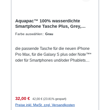
Und auch gegen Sonnencreme. Inhalt nicht
im Lieferumfang enthalten. Ausgeliefert wird:
mit einer verstellbaren Schlaufe in acid-
green. So können Sie die Tasche um den
Aquapac™ 100% wasserdichte
Smartphone Tasche Plus, Grey,
Hals tragen. Oder an der Kleidung. Oder
Angebot! 32,- statt 42,-€,
befestigen, wo immer Sie
Farbe auswählen::
Grau
wollen.Karabiner zum Tragen an der
Kleidung ist als Extra erhältlich. Wie groß ist
die passende Tasche für die neuen iPhone
die Tasche? Die Tasche Smartphone/iPhone
Pro Max, für die Galaxy S plus oder Note™*
plus / Max passt für Smartphones in Phablet-
oder für Smartphones und/oder Phablets
Größe wie die plus- oder Max-Modelle von
vergleichbarer Größe von anderen
Apple oder Samsungs Galaxy Note 8 sowie
Herstellern wie etwa Huawei. Garantiert
für ältere oder größere Handys und GPS. Um
100% wasserdicht bis 10 Meter Wassertiefe.
herauszufinden, ob ihr Gerät passt, sehen Sie
Stundenlang. Ohne Einschränkungen.
bitte unten auf dieser Seite auf die
Schwimmt mit Inhalt. Wie funktioniert es? Sie
Vergleichs-Grafiken. Wenn Sie Ihr Handy
telefonieren oder fotografieren durch die klare
oder GPS am Arm tragen wollen, sehen Sie
Verkaufspreis:
Regulärer Preis:
32,00 €
42,00 €
(23.81% gespart)
Folie der Vorderseite. Der Touchscreen
sich bitte das AQUAPAC PRO Sports an.
Preise inkl. MwSt. zzgl. Versandkosten
funktioniert wie gewohnt durch die Folie.
Abmessungen: Innenmaße: maximale