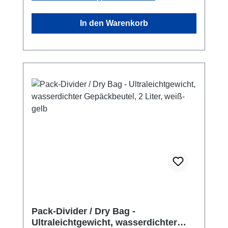
verstellbar, 125 Zentimeter lang. garantiert
100% wasserdicht bis 10 Meter Wassertiefe.
In den Warenkorb
Das UV-stabilisierte TPU-Material wird durch
Sonneneinwirkung nicht brüchig oder gelb.
Die Tasche schützt auch gegen Staub und
Sand. Und auch gegen Sonnencreme.Auch
für Ihr CGM geeignet. Ausgeliefert wird: mit
elastischem Armgurt zur Befestigung am Arm
oder am Equipment. mit einer verstellbaren
Schlaufe. So können Sie die Tasche um den
Hals oder der Schulter tragen. Oder
befestigen, wo immer Sie wollen.
Schnapphaken zum Tragen an der Kleidung
ist als Extra erhältlich.Inhalt nicht im
Lieferumfang enthalten.Was passt? Die
Tasche ‚PRO Sports Mini’ passt für die derzeit
gängigen Handys und Smartphones wie die
kleinen iPhone oder Galaxy, für GPS und
Pack-Divider / Dry Bag -
Ultraleichtgewicht, wasserdichter
LPD/PMR446 Handfunkgeräte. Um