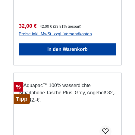
100% wasserdicht bis 10 Meter Wassertiefe.
Stundenlang. Ohne Einschränkungen.
Schwimmt mit Inhalt. Wie funktioniert es? Sie
telefonieren oder fotografieren durch die klare
Verkaufspreis:
Regulärer Preis:
32,00 €
42,00 €
(23.81% gespart)
Folie der Vorderseite. Der Touchscreen
Preise inkl. MwSt. zzgl. Versandkosten
funktioniert wie gewohnt durch die Folie.
Auch der Homebutton geht, ebenso die
In den Warenkorb
Gesichtserkennung. Was allerdings nicht
funktioniert, ist der Fingerprint. Empfang
(auch Bluetooth), Sprechen, Hören,
Klingelton, GPS-Signal oder Bedienung ist
kein Problem. Alles funktioniert, auch der Stift.
Rabatt
%
LENZFLEX-Folienfenster auf der Rückseite.
Dadurch können Sie mit der Handy-Kamera
Tipp
wie gewohnt fotografieren - auch
Unterwasser.** Das UV-stabilisierte TPU-
Material wird durch Sonneneinwirkung nicht
brüchig oder gelb. Salzwasserresistent. Die
Tasche schützt auch gegen Staub und Sand.