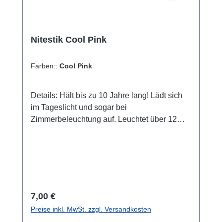
zum Einsatz, wo sich Wasserdampf in der Luft
befindet: also praktisch überall. Denn in der
Luft befindet sich immer Wasserdampf, im
Nitestik Cool Pink
Sommer mehr, im Winter weniger. Wenn Sie
etwas zu verpacken oder zu schützen haben,
sorgen die Trockenmittel dafür, dass die
Farben::
Cool Pink
Feuchtigkeit aufgenommen und unter 50
Prozent relativer Luftfeuchtigkeit gehalten
Details: Hält bis zu 10 Jahre lang! Lädt sich
wird. Wasserdampf kann dann nicht
im Tageslicht und sogar bei
kondensieren und zu Schäden an Ihrer
Zimmerbeleuchtung auf. Leuchtet über 12
wertvollen Fracht, ihrer Sammlung oder ihren
Stunden im Dunkeln. Sichtbarkeit bis zu 20
elektronischen Instrumenten führen.
Meter Wasserdicht bis 30 Meter Gehäuse in
Einsatzgebiete sind uns aus folgenden
sechs verschiedenen Farben erhältlich:
Bereichen bekannt (kein Anspruch auf
Crystal Green, Ice Blue, Mellow Yellow,
Vollständigkeit): Industrie: Übersee-
Royal Purple, Vibrant Orange oder Cool Pink
Schiffscontainer, Luftfahrt, elektronische Teile,
Umweltfreundlich Keine Batterie, kein
Regulärer Preis:
Medizintechnik, Computer, Produktion
7,00 €
Knicklicht Gefärbtes, UV-geschütztes Acryl-
optischer Geräte, Metallteile, Metallpulver,
Preise inkl. MwSt. zzgl. Versandkosten
Gehäuse Länge: 51mm, Breite: 10mm, Ring:
Sprengstoffe, Tierfutter, Lederwaren, Stoffe,