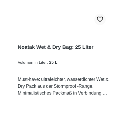
Sie mit der Smartphone-Kamera Unterwasser
fotografieren.** Sicheres und verlässliches
Schließsystem mit sowohl Zip-Verschluss als
auch doppelt einrollbarem Klettverschluss
Das UV-stabilisierte PVC-Material wird durch
Sonneneinwirkung nicht brüchig oder gelb
Die Tasche schützt auch gegen Staub und
Noatak Wet & Dry Bag: 25 Liter
Sand. Und auch gegen Sonnencreme in
sechs Farben: schwarz, weiß, gelb, grün, pink
Volumen in Liter:
25 L
oder blau. Ausgeliefert wird: mit einer
verstellbaren Schlaufe. So können Sie die
Must-have: ultraleichter, wasserdichter Wet &
Tasche um den Hals tragen. Oder an der
Dry Pack aus der Stormproof -Range.
Kleidung. Oder befestigen, wo immer Sie
Minimalistisches Packmaß in Verbindung mit
wollen. deutsche GebrauchsanweisungInhalt
vielseitigen Nutzungsmöglichkeiten. Ideal für
nicht im Lieferumfang enthalten. Passt Ihr
SUP-fahren oder Wandern. Oder
iPhone™? Die Tasche ist eigentlich speziell
Tragerucksack für spontane Einkäufe oder
für die Apple-Smartphones designt, passt
vom Boot zum Schwimmen an den
natürlich auch für die größeren iPhone5™-
Strand.Features:Die 100% wasserdichte und