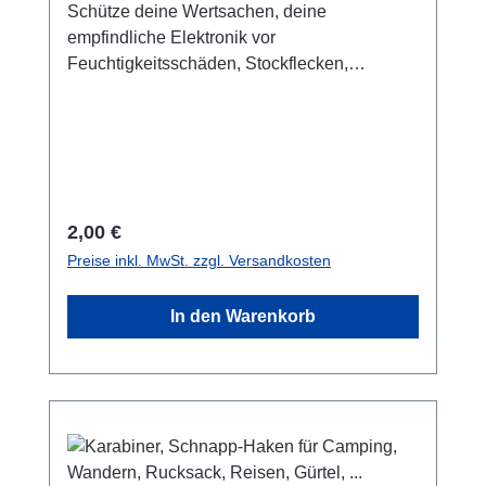
Schütze deine Wertsachen, deine
empfindliche Elektronik vor
Feuchtigkeitsschäden, Stockflecken,
Schimmel oder Korrosion mit unseren
Wisepac™ Trockenmittelbeuteln. Der
Feuchtigkeits-Indikator zeigt an, wann das
Trockenmittel gesättigt ist und ausgetauscht
werden muss: Trockenmittel im Aquapac: Das
Trockenmittel zieht Feuchtigkeit an und
Regulärer Preis:
2,00 €
verhindert die Kondenswasser-Bildung im
Preise inkl. MwSt. zzgl. Versandkosten
Aquapac. Und anderen Taschen. Du erhältst
einen 5g-Trockenmittelbeutel mit
In den Warenkorb
Feuchtigkeitsindikator, der anzeigt, ob das
Trockenmittel gesättigt ist und ausgetauscht,
beziehungsweise regeneriert werden muss.
Die Maße des Beutels sind: 26 x 70 x 5 mm.
Der Einsatz ist speziell in feuchtem, warmem
Klima sinnvoll, wenn du zum Beispiel deine
elektronische Ausrüstung in unserer