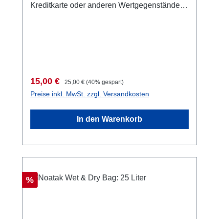
Kreditkarte oder anderen Wertgegenständen.
der Keykeeper ist garantiert 100%
wasserdicht bis 10 Meter Wassertiefe.
Getestet nach IPX8 nie wieder muss jemand
am Strand bleiben und auf die Wertsachen
aufpassen schwimmt mit Inhalt durch ein
spezielles, integriertes Luftpolster Auch für
Verkaufspreis:
Regulärer Preis:
15,00 €
25,00 €
(40% gespart)
die wasserdichte Aufbewahrung von
Preise inkl. MwSt. zzgl. Versandkosten
Medikamente, Asthma-Inhalator oder Ihrem
PDM Oder als 100% wasserdichte Tasche
In den Warenkorb
speziell für die iPhone™-Modelle 4, 4S,5, 5S,
6 und 6S Sie telefonieren durch die klare
Folie der Vorderfront Empfang (auch
Bluetooth), Sprechen, Hören, Klingelton,
GPS-Signal, Bedienung und auch
Rabatt
%
Touchscreen sind durch die Folie kein
Problem. spezielles Folienfenster auf der
Rückseite auf die Kameraposition der
iPhones™ zugeschnitten. Dadurch können