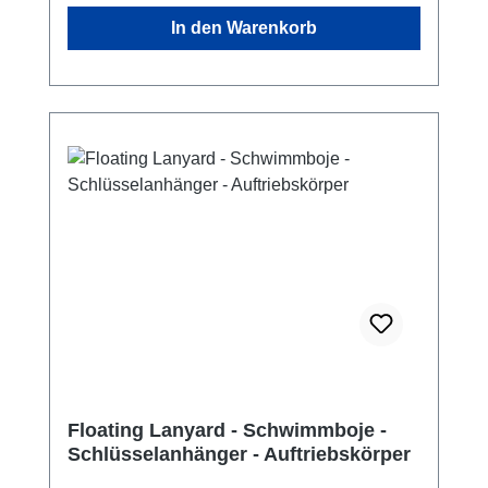
23mm Enthält kein Tritium oder anderes
Textilien, Lager, Vorratsräume... überall, wo
In den Warenkorb
radioaktives Material! Der Nitestik ist stabiler,
kondensierende Luftfeuchtigkeit zu
schlanker und cooler als je zuvor. Wir
irreparablen Schäden führen könnte.
bezweifeln, dass es jemanden gibt, der ihn
Behörden: Militär, Aktenverwaltung,
nicht gebrauchen kann! Mit seiner
Büchereien, Konservierung antiker Schätze,
Photolumineszenz-Pigment-Technologie ist
Archivierung, Waffenschränke,
der Nitestik auch bei völliger Dunkelheit gut
Munitionsschränke, Asservatenkammern, für
sichtbar. Mit ihm kennzeichnen Sie Ihre
dien Schutz von Kameras in Starenkästen,
Ausrüstung und persönlichen Gegenstände,
Einsatz in … überall, wo kondensierende
um sie in der Dunkelheit leicht wieder finden
Luftfeuchtigkeit zu irreparablen Schäden
zu können. Oder Ihre Katze. Oder Hund. Bunt
führen könnte. Privater Bereich: Elektronik,
leuchtend und mit Acrylmantel nutzt der
Optische Geräte, Briefmarken- oder
Nitestik umweltfreundliche State-of-the-art-
Münzsammlungen und sämtliche Arten von
Technologie. Der Nitestik kann durch
anderen Sammlungen, Urkunden, wichtige
Absorption von verschiedenen Arten
Dokumente, Akten, Silber, Trockenblumen,
sichtbaren Lichts kontinuierlich für über 12
Übersee-Transport von Fahrzeugen,
Stunden im Dunkeln Licht abgeben. Dieses
Floating Lanyard - Schwimmboje -
wasserdichte Taschen wie Aquapacs,
Schlüsselanhänger - Auftriebskörper
moderne Pigment wird unter Licht aufgeladen
jegliche Arten von Unterwassergehäusen,
und dann in der Dunkelheit entladen, an 365