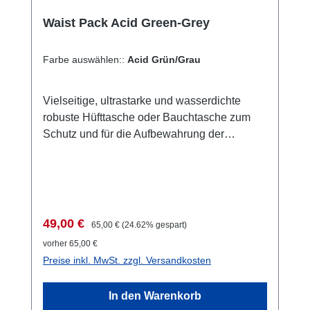
Sachen getrennt werden. Oder schmutzige
ist). Was hält das Wasser draußen? Wir
und saubere. Wenn du ihn fest verschließt, ist
Waist Pack Acid Green-Grey
setzen auf die altbewährten Zip- und
er schwimmfähig. Der geprüfte Roll-Siegel
Rollsiegelverschlüsse: Erst den Zip-
Verschluss bildet einen einfachen Tragegriff.
Verschluss versiegeln, dann zwei Mal den
Farbe auswählen::
Acid Grün/Grau
Ausgerüstet ist er mit Riemen, die ihn in
Rollsiegelverschluss drehen und mit einem
einen Day Pack Rucksack verwandeln. In
Klettverschluss verschließen. So ist
Vielseitige, ultrastarke und wasserdichte
diesem Modus passt er auch komfortabel für
größtmögliche Wasserdichtigkeit und
robuste Hüfttasche oder Bauchtasche zum
die unter uns mit schmalen Schultern. Mit den
Sicherheit gewährleistet. Bekomme ich durch
Schutz und für die Aufbewahrung der
Kompressions-Riemen kannst du den Noatak
den Kunststoff wirklich gute Fotos? Ja! Die
wichtigsten Dinge bei allen Outdoor- und
verkleinern und so deinem geringeren Inhalt
spezielle flexible Klarsichtfolie, kratzfestes
Wassersportaktivitäten. Getestet nach
anpassen. Du kannst einen dieser Riemen
Polycarbonat, die wir für die Fenster auf der
IPX6*.Features:Eine Größe, drei Farben:
benutzen, um die Tasche über der Schulter zu
Rückseite verarbeiten, ist optisch klar. Und
acid-grün, cyan-blau oder matt-schwarz. Mit
tragen. Oder du befestigst ihn mit dem
die robuste aber flexible Folie auf der
rund 4 Liter Fassungsvermögen und einer
verstärkten Befestigungs-Patch am Fahrrad,
Verkaufspreis:
Regulärer Preis:
49,00 €
Vorderseite ermöglicht die Bedienung aller
65,00 €
(24.62% gespart)
schnell zugänglichen Außentasche erfüllt
Boot oder Kajak.Inhalt nicht im Lieferumfang
Tasten, Schalter oder des Touchscreens. Ok,
vorher 65,00 €
dieses Fanny Pack viele Ansprüche.Der
enthalten. Technische Daten: Vier Größen,
nicht jedes Foto wird perfekt sein. Aber das
Preise inkl. MwSt. zzgl. Versandkosten
sichere, gepolsterte und einstellbare Hüftgurt
zwei Farben: mit einem Volumen von 15, 25,
wissen wir ja alle, oder? An den
bleibt bei allen Aktivitäten an Ort und Stelle.
35 oder 60 Liter. Die Vorderseite ist in coolem
Fotoergebnissen jedenfalls wird in der Regel
In den Warenkorb
Es hat eine justierbare, einzelne Schnalle, mit
grau, die Rückseite in safety-orange. Oder
niemand erkennen, dass Sie durch ein