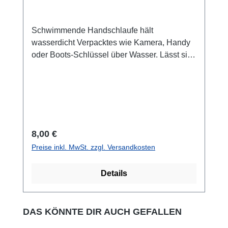
feuchte Keller, Wohnmobile, Einlagerung von
Tagen im Jahr für bis zu 10 Jahre.
Winterbekleidung oder Winterschuhen,
Einlagerung von Oldtimern, Waffenschränke,
Schwimmende Handschlaufe hält
Munitionsschränke, Kleiderschränke,
wasserdicht Verpacktes wie Kamera, Handy
Vitrinen, Speisekammern, Vorratsregalen,
oder Boots-Schlüssel über Wasser. Lässt sich
Einsatz in … überall, wo kondensierende
einfach und schnell an einer Trageschlaufe
Luftfeuchtigkeit zu irreparablen Schäden
befestigen.Features: Schwimmkörper aus
führen könnte.
wasserfesten und strapazierfähigem Material.
schafft den nötigen Auftrieb, wenn deine
wasserdichte Tasche, Schlüssel oder
kleineres Equipment ins Wasser fallen
Regulärer Preis:
8,00 €
sollte.ist darauf ausgelegt Equipment bis
Preise inkl. MwSt. zzgl. Versandkosten
maximal 200 Gramm über Wasser zu halten.
Bitte vorher testen! in leuchtender Signalfarbe
Details
gelb für erhöhte eine Sichtbarkeit im Wasser.
Handgelenkschlaufe zur Sicherung der
Ausrüstung bei allen Wassersportaktivitäten.
Produktgalerie überspringen
DAS KÖNNTE DIR AUCH GEFALLEN