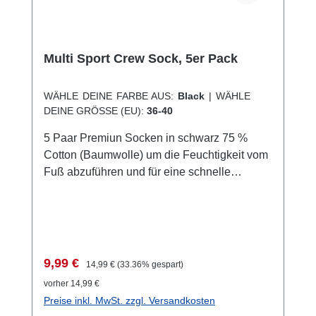
auf den folgenden Link: Demonstration.Im
dürfen. Sie sind dicht, wenn sie mit einem
Einsatz: Passt zum Befestigen oder
Feuerwehrschlauch bespritzt werden! Die
Halterung aller größeren Tablet-Taschen von
Testbedingungen: Schutz gegen schwere
Aquapac. Wo immer Sie wollen:
Multi Sport Crew Sock, 5er Pack
See, gegen Wasser aus allen Winkeln durch
Fahrradlenker, Mast, Griff, Tasche ... Es gibt
eine 12.5mm-Düse mit einem Durchfluss von
fast nichts, wo es nicht passt. Einfach einige
WÄHLE DEINE FARBE AUS:
Black
|
WÄHLE
100 l/min und einem Druck von 100 kN/m² für
Beine der "Spinne" zum befestigen des
DEINE GRÖSSE (EU):
36-40
3 Minuten aus einer Entfernung von 3 Metern.
Podiums, zum Beispiel am Fahrradlenker.
5 Paar Premiun Socken in schwarz 75 %
Die anderen Beine werden zum verklammern
Cotton (Baumwolle) um die Feuchtigkeit vom
der Aquapac-Tasche genutzt. Tablet oder
Fuß abzuführen und für eine schnelle
Kartentaschen können so sicher befestigt
Trocknung 24 % Polyester 1 % Lycra® *
werden. Und die Karte bleibt direkt vor Ihren
Elastane für die nötige Festigkeit, Elastizität
Augen lesbar. Nie mehr falsch abbiegen.
und Formstabilität. Geripptes Schaft für
besseren, bequemeren Halt Gepolsterte
Sohle für Komfort Weiche Zehennaht
Verkaufspreis:
Regulärer Preis:
9,99 €
14,99 €
(33.36% gespart)
verhindert Blasenbildung Rundum-
vorher 14,99 €
Polsterung für zusätzlichen Komfort Made in
Preise inkl. MwSt. zzgl. Versandkosten
Portugal * Lycra® is a registered