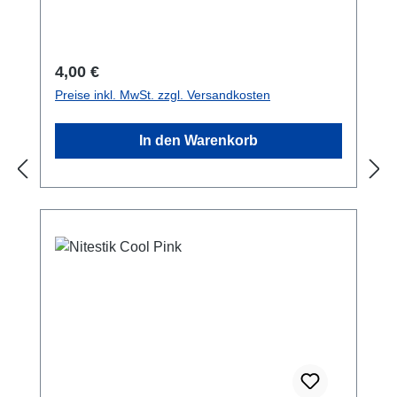
Beschichtung, wieder trocknen. Was eher
befestigen möchstest.Hauptmerkmale:
unwirtschaftlich ist. Nicht in der Mikrowelle
rostfrei, hergestellt aus eloxiertem
trocknen! Übrigens: Trockenmittel sind auch
Aluminium.Ultraleicht. für alle Aquapacs™
unter den Namen Kieselgel und Trockengel
Regulärer Preis:
4,00 €
oder Taschen mit Ösen
bekannt. Unsere Wisepac™ MD-
Preise inkl. MwSt. zzgl. Versandkosten
geeignet.Sicherheitshinweis!: NICHT zum
Trockenmittel beinhalten ein für die Umwelt
Klettern geeignet. Geeignet für
harmloses Mineralgemisch, chemisch exakt
In den Warenkorb
Tragegewichte bis zu 2 kg.
also nicht Silicagel. Sie können es daher
bedenkenlos in der Biotonne entsorgen. "Do
not eat" ist auf die Beutel gedruckt, damit
Verwechslungen mit kleinen Zucker- oder
Gewürztüten ausgeschlossen sind.
Partnershop: Mehr Trockenmittel und mehr
über die Trockenmittel-Technik in unserem
Partnershop: silicagel.de. Dort bieten wir
Größen zwischen 1g bis hin zum 1kg-Beutel
für den Versand von Containern oder aber die
Trockenlegung von Kellern an.Im Einsatz
Wisepac Trockenmittel kommen überall dort