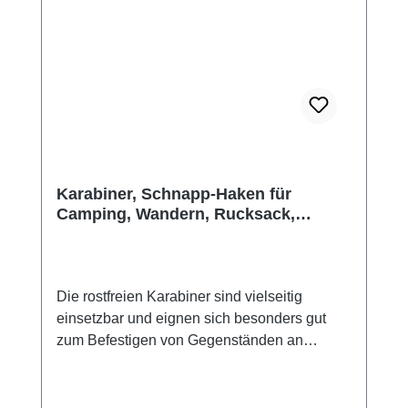
wasserdichten Tasche verstauen möchtest.
Wenn du das Aquapac samt Inhalt in warmer,
feuchter Luft verschließt und es dann in eine
kältere Umgebung (zum Beispiel
Klimaanlage oder Wasser) mitnehmen
möchtest, kann die Feuchtigkeit darin
kondensieren und Wassertropfen bilden! Das
Trockenmittel saugt sie auf. Der Beutel ist aus
reißfestem, staubdichtem und wasserfestem
Karabiner, Schnapp-Haken für
Camping, Wandern, Rucksack,
Tyvek® und hat einen farbwechselnden
Reisen, Gürtel, ...
Indikator für unter/über 40% relative Feuchte.
Über 40% bedeutet Sättigung. Dann muss
das Trockenmittel ausgewechselt werden.
Die rostfreien Karabiner sind vielseitig
Regenerierbar: Wiederverwendbar, die
einsetzbar und eignen sich besonders gut
Sheets können Sie mehrfach benutzen. Das
zum Befestigen von Gegenständen an
Trockenmittel lässt sich im Backofen (am
Rucksäcken oder Taschen sowie an Kanus,
besten auf 'Umluft') in etwa 6 Stunden bei bis
Kajaks, Motorrädern, Booten, als
zu 80°C , nicht heißer wegen der
Schlüsselanhänger oder wo immer du etwas