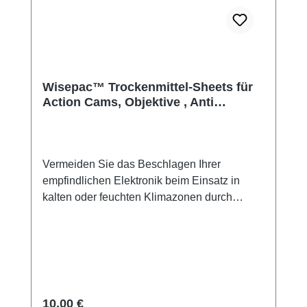
Wisepac™ Trockenmittel-Sheets für
Action Cams, Objektive , Anti
Beschlag Einsätze
Vermeiden Sie das Beschlagen Ihrer
empfindlichen Elektronik beim Einsatz in
kalten oder feuchten Klimazonen durch
unsere Trockenmittel-Sheets von
Wisepac™.Mehr Trockenmittel für
Endverbraucher, Händler und Firmen in
unserem Partnershop: silicagel.deGerade
einmal 1 Millimeter dick sorgen die
Trockenmittel-Sheets von Wisepac™ dafür,
Regulärer Preis:
10,00 €