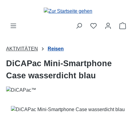
Zum Hauptinhalt springen
Ware
AKTIVITÄTEN
Reisen
DiCAPac Mini-Smartphone
Case wasserdicht blau
Bildergalerie überspringen