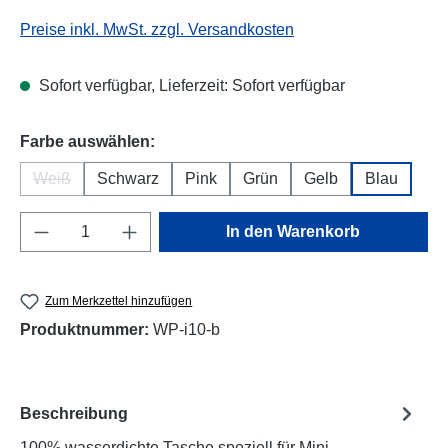
Preise inkl. MwSt. zzgl. Versandkosten
Sofort verfügbar, Lieferzeit: Sofort verfügbar
auswählen
Farbe auswählen:
Weiß
Schwarz
Pink
Grün
Gelb
Blau
(Diese Option ist zurzeit nicht verfügbar.)
Produkt Anzahl: Gib den gewünschten Wert e
In den Warenkorb
Zum Merkzettel hinzufügen
Produktnummer:
WP-i10-b
Beschreibung
100% wasserdichte Tasche speziell für Mini-