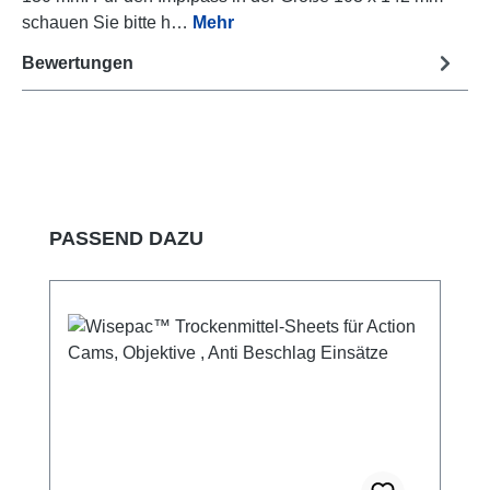
schauen Sie bitte h…
Mehr
Bewertungen
Produktgalerie überspringen
PASSEND DAZU