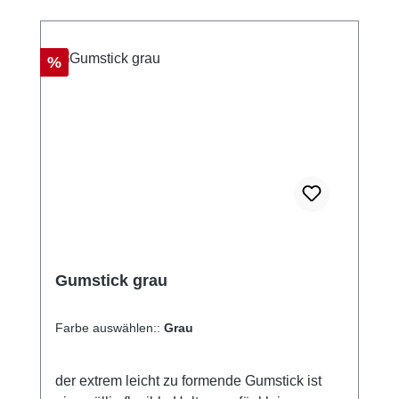
Rabatt
%
Gumstick grau
Farbe auswählen::
Grau
der extrem leicht zu formende Gumstick ist