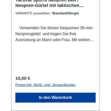
Tactical Sports Neopren Belt /
Neopren-Gürtel mit taktischen
moderne Pigment wird unter Licht aufgeladen
Schlaufen
und dann in der Dunkelheit entladen, an 365
VARIANTE auswählen:
Standard/Single
Tagen im Jahr für bis zu 10 Jahre.
Verwenden Sie diesen bequemen 38-mm-
Neoprengürtel und tragen Sie Ihre
Ausrüstung an Mann oder Frau. Mit sieben
Schlaufen / taktischen Loops zur Befestigung
von Ausrüstung. Immer einsatzbereit, immer
im Blick, wenn Sie sich bewegen. 125
Zentimeter lang, stufenlos einstellbare Länge.
Wird von Rettungsdiensten, Rettungsteams
und Militärs weltweit eingesetzt.
Regulärer Preis:
15,00 €
Korrosionsbeständige Komponenten. Zum
Preise inkl. MwSt. zzgl. Versandkosten
Anbringen sind keine Werkzeuge erforderlich
Robuste Materialien - strapazierfähig und
In den Warenkorb
robust. auch im Bundle mit drei Karabinern
extra.