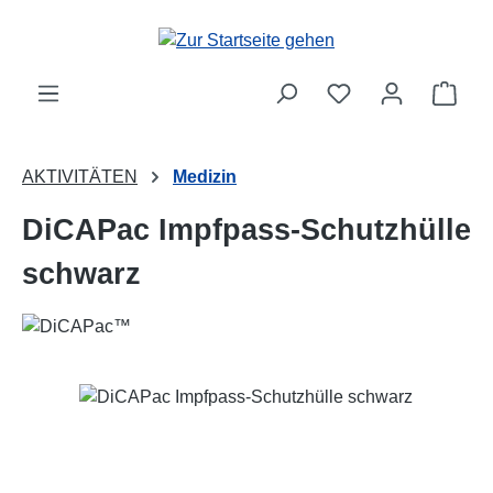
Zum Hauptinhalt springen
Ware
AKTIVITÄTEN
Medizin
DiCAPac Impfpass-Schutzhülle
schwarz
Bildergalerie überspringen