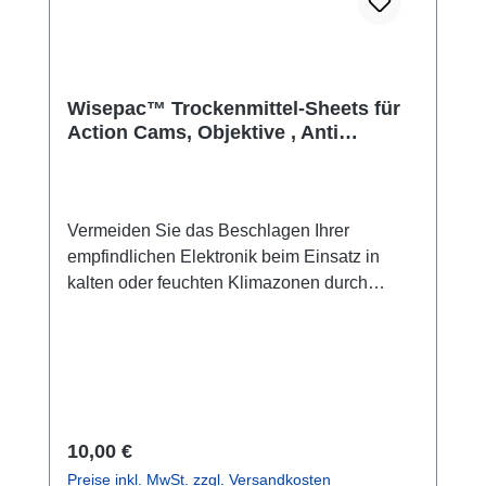
Wisepac™ Trockenmittel-Sheets für
Action Cams, Objektive , Anti
Beschlag Einsätze
Vermeiden Sie das Beschlagen Ihrer
empfindlichen Elektronik beim Einsatz in
kalten oder feuchten Klimazonen durch
unsere Trockenmittel-Sheets von
Wisepac™.Mehr Trockenmittel für
Endverbraucher, Händler und Firmen in
unserem Partnershop: silicagel.deGerade
einmal 1 Millimeter dick sorgen die
Trockenmittel-Sheets von Wisepac™ dafür,
Regulärer Preis:
10,00 €
dass Dokumente, wichtige Papiere, Optiken
Preise inkl. MwSt. zzgl. Versandkosten