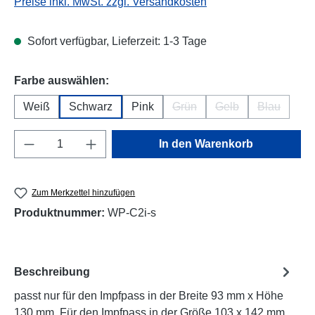
Preise inkl. MwSt. zzgl. Versandkosten
Sofort verfügbar, Lieferzeit: 1-3 Tage
auswählen
Farbe auswählen:
Weiß
Schwarz
Pink
Grün
Gelb
Blau
(Diese Option ist zurzeit nicht
(Diese Option ist zur
(Diese Opti
Produkt Anzahl: Gib den gewünschten Wert e
In den Warenkorb
Zum Merkzettel hinzufügen
Produktnummer:
WP-C2i-s
Beschreibung
passt nur für den Impfpass in der Breite 93 mm x Höhe
130 mm. Für den Impfpass in der Größe 103 x 142 mm