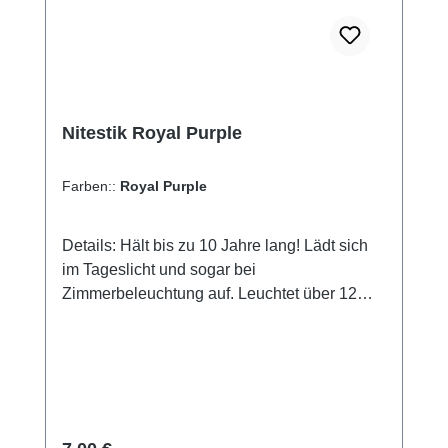
Nitestik Royal Purple
Farben::
Royal Purple
Details: Hält bis zu 10 Jahre lang! Lädt sich
im Tageslicht und sogar bei
Zimmerbeleuchtung auf. Leuchtet über 12
Stunden im Dunkeln. Sichtbarkeit bis zu 20
Meter Wasserdicht bis 30 Meter Gehäuse in
sechs verschiedenen Farben erhältlich:
Crystal Green, Ice Blue, Mellow Yellow,
Royal Purple, Vibrant Orange oder Cool Pink
Umweltfreundlich Keine Batterie, kein