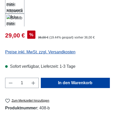
Verkaufspreis:
%
29,00 €
Regulärer Preis:
36,00 €
(19.44% gespart)
vorher 36,00 €
Preise inkl. MwSt. zzgl. Versandkosten
Sofort verfügbar, Lieferzeit: 1-3 Tage
Produkt Anzahl: Gib den gewünschten Wert e
In den Warenkorb
Zum Merkzettel hinzufügen
Produktnummer:
408-b