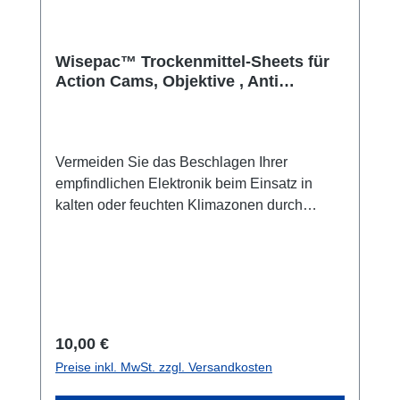
Wisepac™ Trockenmittel-Sheets für
Action Cams, Objektive , Anti
Beschlag Einsätze
Vermeiden Sie das Beschlagen Ihrer
empfindlichen Elektronik beim Einsatz in
kalten oder feuchten Klimazonen durch
unsere Trockenmittel-Sheets von
Wisepac™.Mehr Trockenmittel für
Endverbraucher, Händler und Firmen in
unserem Partnershop: silicagel.deGerade
einmal 1 Millimeter dick sorgen die
Trockenmittel-Sheets von Wisepac™ dafür,
Regulärer Preis:
10,00 €
dass Dokumente, wichtige Papiere, Optiken
Preise inkl. MwSt. zzgl. Versandkosten
und medizinische Produkte vor Feuchtigkeits-
Schäden geschützt werden. Passen in Action