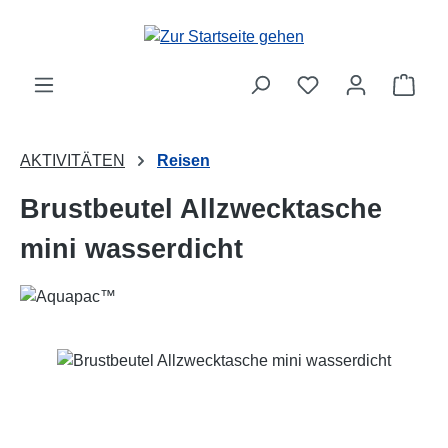
Zum Hauptinhalt springen
Ware
AKTIVITÄTEN
Reisen
Brustbeutel Allzwecktasche
mini wasserdicht
Bildergalerie überspringen