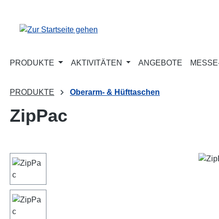
m Hauptinhalt springen
Zur Suche springen
Zur Hauptnavigation springen
PRODUKTE
AKTIVITÄTEN
ANGEBOTE
MESSE-
PRODUKTE
Oberarm- & Hüfttaschen
ZipPac
Bildergalerie überspringen