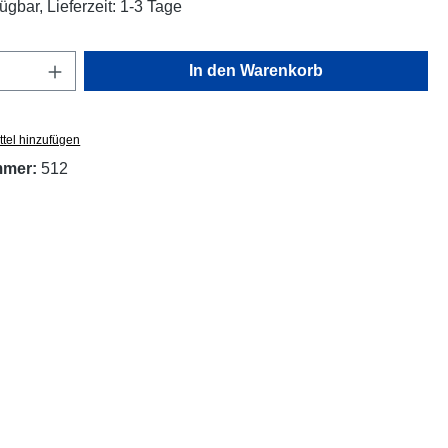
ügbar, Lieferzeit: 1-3 Tage
Anzahl: Gib den gewünschten Wert ein oder
In den Warenkorb
tel hinzufügen
mmer:
512