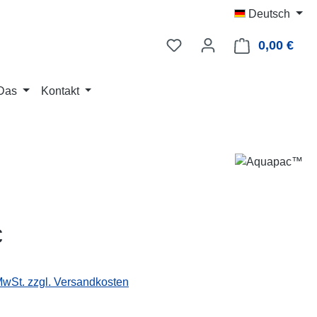
Deutsch
0,00 €
Ware
Das
Kontakt
eis:
€
 MwSt. zzgl. Versandkosten