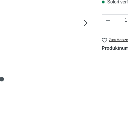
Sofort verf
Produkt 
Zum Merkzet
Produktnu