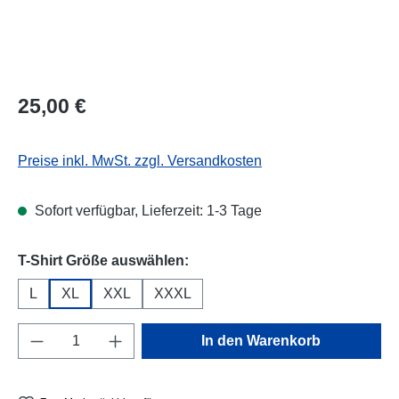
Regulärer Preis:
25,00 €
Preise inkl. MwSt. zzgl. Versandkosten
Sofort verfügbar, Lieferzeit: 1-3 Tage
auswählen
T-Shirt Größe auswählen:
L
XL
XXL
XXXL
Produkt Anzahl: Gib den gewünschten Wert e
In den Warenkorb