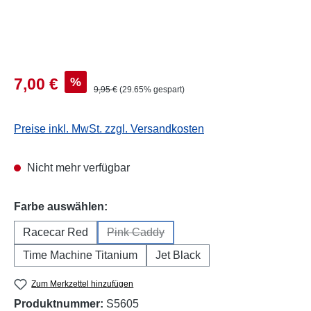
Verkaufspreis:
%
7,00 €
Regulärer Preis:
9,95 €
(29.65% gespart)
Preise inkl. MwSt. zzgl. Versandkosten
Nicht mehr verfügbar
auswählen
Farbe auswählen:
Racecar Red
Pink Caddy
(Diese Option ist zurzeit nicht verfügbar.
Time Machine Titanium
Jet Black
Zum Merkzettel hinzufügen
Produktnummer:
S5605