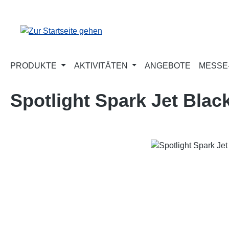
m Hauptinhalt springen
Zur Suche springen
Zur Hauptnavigation springen
PRODUKTE
AKTIVITÄTEN
ANGEBOTE
MESSE-
Spotlight Spark Jet Blac
Bildergalerie überspringen