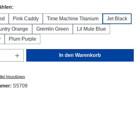
auswählen
ählen:
ed
Pink Caddy
Time Machine Titanium
Jet Black
untry Orange
Gremlin Green
Lil Mule Blue
w
Plum Purple
Anzahl: Gib den gewünschten Wert ein oder
In den Warenkorb
tel hinzufügen
mmer:
S5709