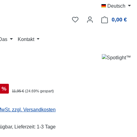
Deutsch
0,00 €
Ware
Das
Kontakt
s:
%
Regulärer Preis:
11,95 €
(24.69% gespart)
 MwSt. zzgl. Versandkosten
ügbar, Lieferzeit: 1-3 Tage