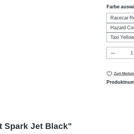
Farbe ausw
Racecar R
Hazard Co
Taxi Yello
Produkt 
Zum Merkzet
Produktnu
t Spark Jet Black"