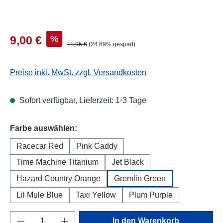
Verkaufspreis:
%
9,00 €
Regulärer Preis:
11,95 €
(24.69% gespart)
Preise inkl. MwSt. zzgl. Versandkosten
Sofort verfügbar, Lieferzeit: 1-3 Tage
auswählen
Farbe auswählen:
Racecar Red
Pink Caddy
Time Machine Titanium
Jet Black
Hazard Country Orange
Gremlin Green
Lil Mule Blue
Taxi Yellow
Plum Purple
Produkt Anzahl: Gib den gewünschten Wert e
In den Warenkorb