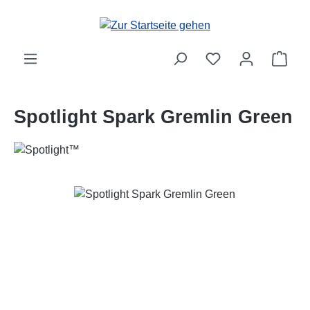
Zum Hauptinhalt springen
Ware
Spotlight Spark Gremlin Green
Bildergalerie überspringen