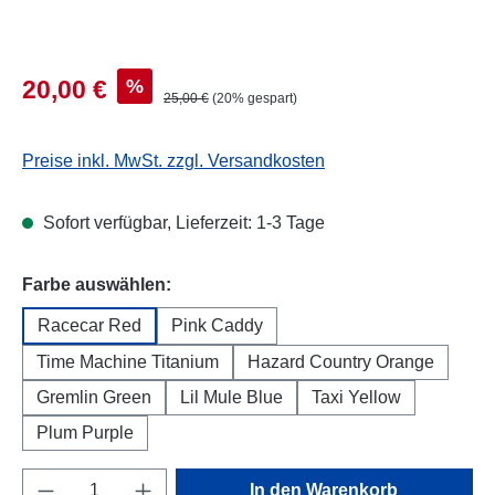
Verkaufspreis:
%
20,00 €
Regulärer Preis:
25,00 €
(20% gespart)
Preise inkl. MwSt. zzgl. Versandkosten
Sofort verfügbar, Lieferzeit: 1-3 Tage
auswählen
Farbe auswählen:
Racecar Red
Pink Caddy
Time Machine Titanium
Hazard Country Orange
Gremlin Green
Lil Mule Blue
Taxi Yellow
Plum Purple
Produkt Anzahl: Gib den gewünschten Wert e
In den Warenkorb