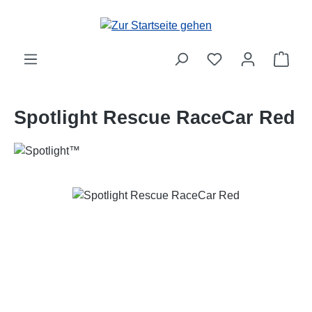
Zum Hauptinhalt springen
Ware
Spotlight Rescue RaceCar Red
Bildergalerie überspringen