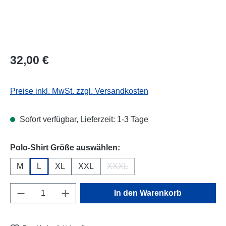
Regulärer Preis:
32,00 €
Preise inkl. MwSt. zzgl. Versandkosten
Sofort verfügbar, Lieferzeit: 1-3 Tage
auswählen
Polo-Shirt Größe auswählen:
M
L
XL
XXL
XXXL
(Diese Option ist zurzeit nicht verf
Produkt Anzahl: Gib den gewünschten Wert e
In den Warenkorb