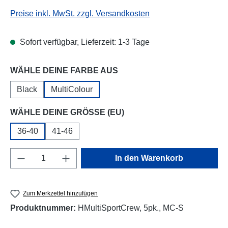
Preise inkl. MwSt. zzgl. Versandkosten
Sofort verfügbar, Lieferzeit: 1-3 Tage
auswählen
WÄHLE DEINE FARBE AUS
Black
MultiColour
auswählen
WÄHLE DEINE GRÖSSE (EU)
36-40
41-46
Produkt Anzahl: Gib den gewünschten Wert e
In den Warenkorb
Zum Merkzettel hinzufügen
Produktnummer:
HMultiSportCrew, 5pk., MC-S