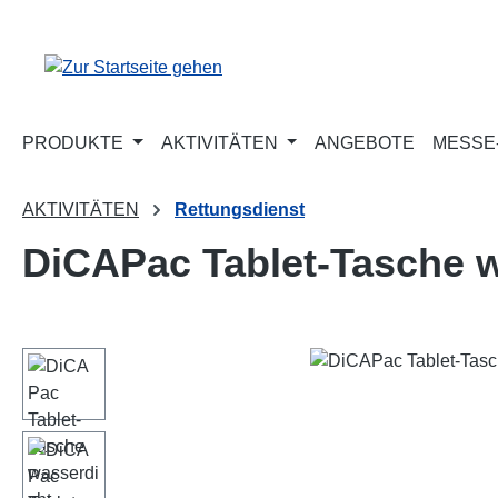
m Hauptinhalt springen
Zur Suche springen
Zur Hauptnavigation springen
PRODUKTE
AKTIVITÄTEN
ANGEBOTE
MESSE-
AKTIVITÄTEN
Rettungsdienst
DiCAPac Tablet-Tasche w
Bildergalerie überspringen