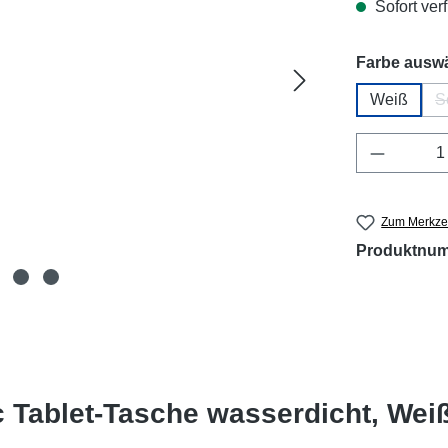
Sofort verf
Farbe ausw
Weiß
S
Produkt 
Zum Merkzet
Produktnu
 Tablet-Tasche wasserdicht, Wei