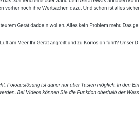
hne das Sonnencreme oder Sand dem Gerät etwas anhaben könn
 vorher noch ihre Wertsachen dazu. Und schon ist alles sicher.
eurem Gerät daddeln wollen. Alles kein Problem mehr. Das geht 
uft am Meer Ihr Gerät angreift und zu Korrosion führt? Unser 
cht. Fotoauslösung ist daher nur über Tasten möglich. In den Ei
 werden. Bei Videos können Sie die Funktion oberhalb der Wasse