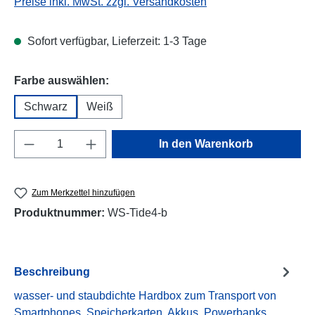
Preise inkl. MwSt. zzgl. Versandkosten
Sofort verfügbar, Lieferzeit: 1-3 Tage
auswählen
Farbe auswählen:
Schwarz
Weiß
Produkt Anzahl: Gib den gewünschten Wert e
In den Warenkorb
Zum Merkzettel hinzufügen
Produktnummer:
WS-Tide4-b
Beschreibung
wasser- und staubdichte Hardbox zum Transport von
Smartphones, Speicherkarten, Akkus, Powerbanks,