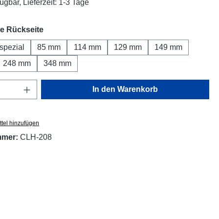
ügbar, Lieferzeit: 1-3 Tage
auswählen
e Rückseite
spezial
85 mm
114 mm
129 mm
149 mm
248 mm
348 mm
Anzahl: Gib den gewünschten Wert ein oder
In den Warenkorb
tel hinzufügen
mmer:
CLH-208