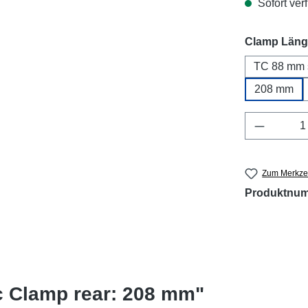
Sofort verf
Clamp Läng
TC 88 mm 
208 mm
Produkt 
Zum Merkzet
Produktnu
c Clamp rear: 208 mm"