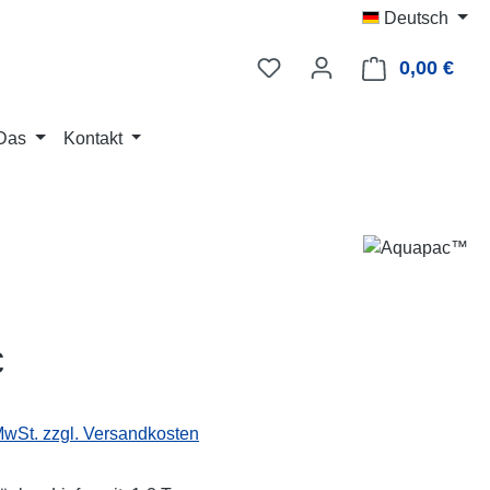
Deutsch
0,00 €
Ware
Das
Kontakt
eis:
€
 MwSt. zzgl. Versandkosten