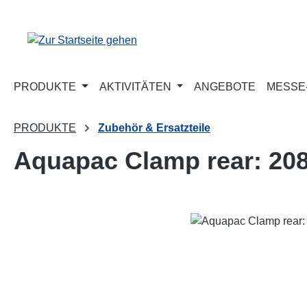
m Hauptinhalt springen
Zur Suche springen
Zur Hauptnavigation springen
PRODUKTE
AKTIVITÄTEN
ANGEBOTE
MESSE-
PRODUKTE
Zubehör & Ersatzteile
Aquapac Clamp rear: 2
Bildergalerie überspringen