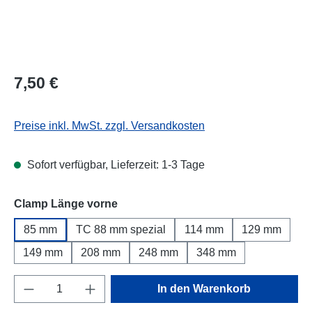
Regulärer Preis:
7,50 €
Preise inkl. MwSt. zzgl. Versandkosten
Sofort verfügbar, Lieferzeit: 1-3 Tage
auswählen
Clamp Länge vorne
85 mm
TC 88 mm spezial
114 mm
129 mm
149 mm
208 mm
248 mm
348 mm
Produkt Anzahl: Gib den gewünschten Wert e
In den Warenkorb