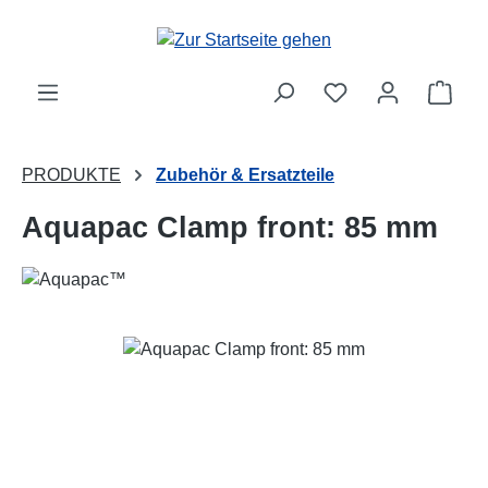
Zum Hauptinhalt springen
Ware
PRODUKTE
Zubehör & Ersatzteile
Aquapac Clamp front: 85 mm
Bildergalerie überspringen