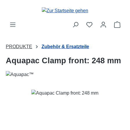
Zum Hauptinhalt springen
Ware
PRODUKTE
Zubehör & Ersatzteile
Aquapac Clamp front: 248 mm
Bildergalerie überspringen