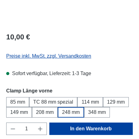
Regulärer Preis:
10,00 €
Preise inkl. MwSt. zzgl. Versandkosten
Sofort verfügbar, Lieferzeit: 1-3 Tage
auswählen
Clamp Länge vorne
85 mm
TC 88 mm spezial
114 mm
129 mm
149 mm
208 mm
248 mm
348 mm
Produkt Anzahl: Gib den gewünschten Wert e
In den Warenkorb