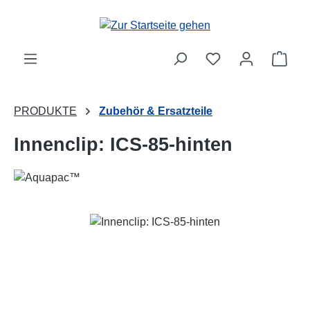
Zum Hauptinhalt springen
Ware
PRODUKTE
Zubehör & Ersatzteile
Innenclip: ICS-85-hinten
Bildergalerie überspringen